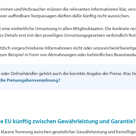
innen und Verbraucher müssen die relevanten Informationen klar, verst
wer auffindbare Textpassagen dürften dafür künftig nicht ausreichen.
ist eine einheitliche Umsetzung in allen Mitgliedstaaten. Die konkrete r
s Details erst mit den jeweiligen Umsetzungsgesetzen verbindlich fest
zlich vorgeschriebene Informationen nicht oder unzureichend bereitge
das zum Beispiel in Form von Abmahnungen oder behördlichen Beanstand
n oder Onlinehändler gehört auch die korrekte Angabe der Preise. Was S
 die Preisangabenverordnung?
e EU künftig zwischen Gewährleistung und Garantie?
 klarere Trennung zwischen gesetzlicher Gewährleistung und freiwillig