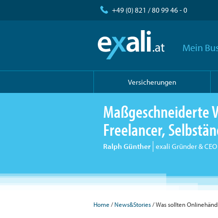
+49 (0) 821 / 80 99 46 - 0
Mein Bus
Versicherungen
Maßgeschneiderte V
Freelancer, Selbst
Ralph Günther
exali Gründer & CEO
Home
/
News&Stories
/ Was sollten Onlinehänd