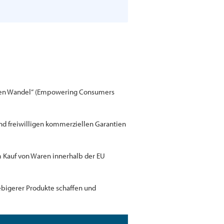
ischen Wandel“ (Empowering Consumers
nd freiwilligen kommerziellen Garantien
 Kauf von Waren innerhalb der EU
lebigerer Produkte schaffen und