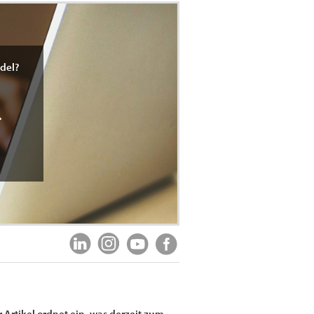
del?
-
 Artikel ordnet ein, was derzeit zum