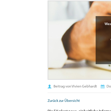
Was
Beitrag von Vivien Gebhardt
Don
Zurück zur Übersicht
Die EU plant neue, einheitliche Inform