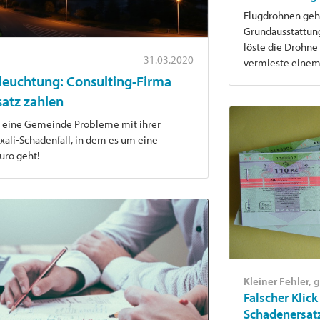
Flugdrohnen gehö
Grundausstattung
löste die Drohne
31.03.2020
vermieste einem 
euchtung: Consulting-Firma
satz zahlen
il eine Gemeinde Probleme mit ihrer
xali-Schadenfall, in dem es um eine
uro geht!
Kleiner Fehler,
Falscher Klic
Schadenersat