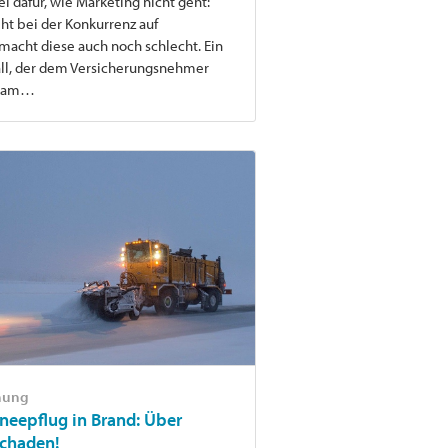
l dafür, wie Marketing nicht geht:
eht bei der Konkurrenz auf
acht diese auch noch schlecht. Ein
all, der dem Versicherungsnehmer
 kam…
chung
hneepflug in Brand: Über
Schaden!