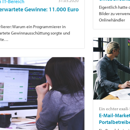
31.03.2020
 IT-Bereich
Eigentlich hatte 
erwartete Gewinne: 11.000 Euro
Bilder zu verwe
Onlinehändler
rlierer: Warum ein Programmierer in
artete Gewinnausschüttung sorgte und
llte…
Ein echter exali
E-Mail-Market
Portalbetreib