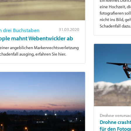
Ein kleines Dörf
eine Hochzeit, d
fotografieren sol
nicht ins Bild, g
Schadenfall dazu
31.03.2020
en drei Buchstaben
pple mahnt Webentwickler ab
iner angeblichen Markenrechtsverletzung
hadenfall ausging, erfahren Sie hier.
Drohne verursa
Drohne crasht
für den Fotog