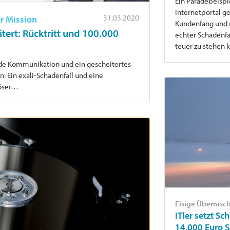
Ein Paradebeispie
Internetportal g
31.03.2020
er Mission
Kundenfang und m
tert: Rücktritt und 100.000
echter Schadenf
teuer zu stehen
e Kommunikation und ein gescheitertes
: Ein exali-Schadenfall und eine
löser…
Eisige Überras
ITler setzt Sc
14.000 Euro 