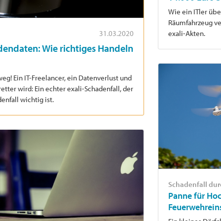
Wie ein ITler üb
Räumfahrzeug ver
exali-Akten.
31.03.2020
ndendaten: Wie richtiges Handeln
eg! Ein IT-Freelancer, ein Datenverlust und
etter wird: Ein echter exali-Schadenfall, der
enfall wichtig ist.
Schadenfall dur
Panne für Hoc
Feuerwehrein