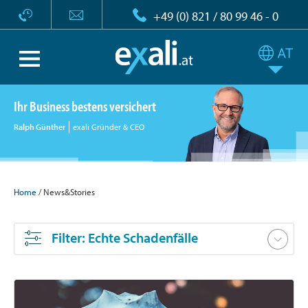
+49 (0) 821 / 80 99 46 - 0
Ihr Business bestens versichert
Ralph Günther
exali Gründer & CEO
Home
/ News&Stories
Filter
: Echte Schadenfälle