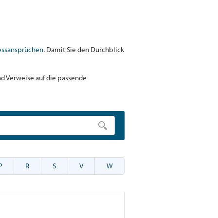
essansprüchen
. Damit Sie den Durchblick
und Verweise auf die passende
P
R
S
V
W