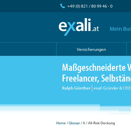
+49 (0) 821 / 80 99 46 - 0
Mein Bus
Versicherungen
Maßgeschneiderte V
Freelancer, Selbst
Ralph Günther
exali Gründer & CEO
Home
Glossar
A
All-Risk-Deckung