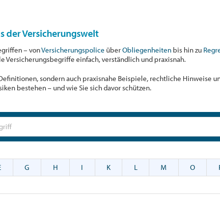
us der Versicherungswelt
egriffen – von
Versicherungspolice
über
Obliegenheiten
bis hin zu
Regr
ale Versicherungsbegriffe einfach, verständlich und praxisnah.
r Definitionen, sondern auch praxisnahe Beispiele, rechtliche Hinweise 
siken bestehen – und wie Sie sich davor schützen.
E
G
H
I
K
L
M
O