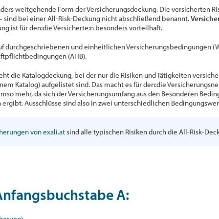
nders weitgehende Form der Versicherungsdeckung. Die versicherten Ris
– sind bei einer All-Risk-Deckung nicht abschließend benannt.
Versicher
g ist für den:die Versicherte:n besonders vorteilhaft.
uf durchgeschriebenen und einheitlichen Versicherungsbedingungen (
ftpflichtbedingungen (AHB).
ht die Katalogdeckung, bei der nur die Risiken und Tätigkeiten versicher
em Katalog) aufgelistet sind. Das macht es für den:die Versicherungsne
Umso mehr, da sich der Versicherungsumfang aus den Besonderen Bedin
rgibt. Ausschlüsse sind also in zwei unterschiedlichen Bedingungswer
cherungen von exali.at
sind alle typischen Risiken durch die All-Risk-Dec
 Anfangsbuchstabe
A
:
cherung)