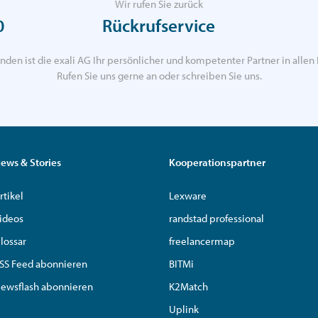
Wir rufen Sie zurück
0
Rückrufservice
nden ist die exali AG Ihr persönlicher und kompetenter Partner in allen 
Rufen Sie uns gerne an oder schreiben Sie uns.
ews & Stories
Kooperationspartner
rtikel
Lexware
ideos
randstad professional
lossar
freelancermap
SS Feed abonnieren
BITMi
ewsflash abonnieren
K2Match
Uplink