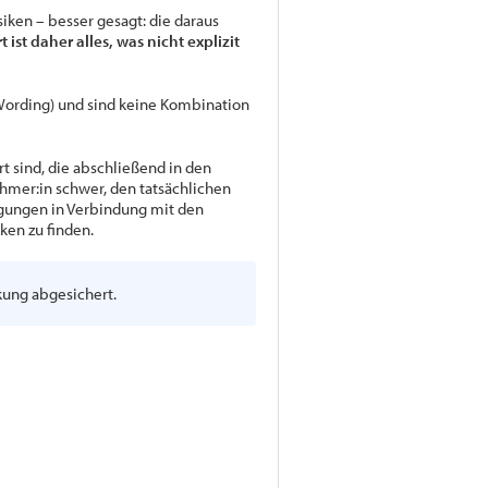
iken – besser gesagt: die daraus
t ist daher alles, was nicht explizit
Wording) und sind keine Kombination
t sind, die abschließend in den
hmer:in schwer, den tatsächlichen
gungen in Verbindung mit den
ken zu finden.
kung abgesichert.