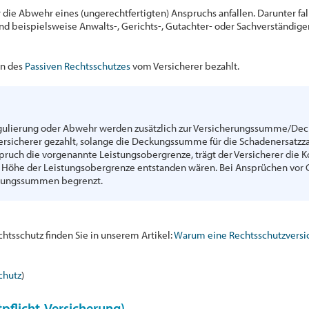
 die Abwehr eines (ungerechtfertigten) Anspruchs anfallen. Darunter fa
ind beispielsweise Anwalts-, Gerichts-, Gutachter- oder Sachverständi
n des
Passiven Rechtsschutzes
vom Versicherer bezahlt.
regulierung oder Abwehr werden zusätzlich zur Versicherungssumme/
rsicherer gezahlt, solange die Deckungssumme für die Schadenersatzza
pruch die vorgenannte Leistungsobergrenze, trägt der Versicherer die Ko
n Höhe der Leistungsobergrenze entstanden wären. Bei Ansprüchen vor 
ckungssummen begrenzt.
tsschutz finden Sie in unserem Artikel:
Warum eine Rechtsschutzversich
chutz
)
pflicht-Versicherung)