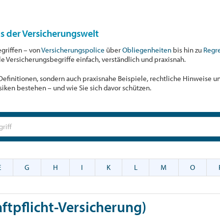
us der Versicherungswelt
egriffen – von
Versicherungspolice
über
Obliegenheiten
bis hin zu
Regr
ale Versicherungsbegriffe einfach, verständlich und praxisnah.
r Definitionen, sondern auch praxisnahe Beispiele, rechtliche Hinweise 
siken bestehen – und wie Sie sich davor schützen.
E
G
H
I
K
L
M
O
tpflicht-Versicherung)