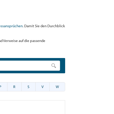
essansprüchen
. Damit Sie den Durchblick
und Verweise auf die passende
P
R
S
V
W