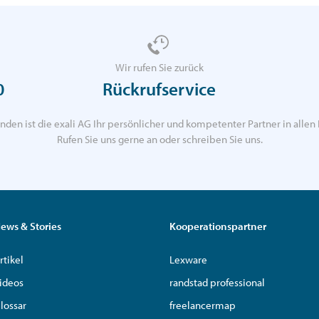
Wir rufen Sie zurück
0
Rückrufservice
nden ist die exali AG Ihr persönlicher und kompetenter Partner in allen 
Rufen Sie uns gerne an oder schreiben Sie uns.
ews & Stories
Kooperationspartner
rtikel
Lexware
ideos
randstad professional
lossar
freelancermap