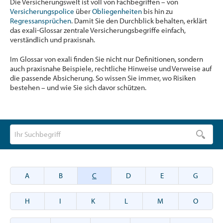
Die Versicherungswelt ist voll von Fachbegriffen – von
Versicherungspolice
über
Obliegenheiten
bis hin zu
Regressansprüchen
. Damit Sie den Durchblick behalten, erklärt
das exali-Glossar zentrale Versicherungsbegriffe einfach,
verständlich und praxisnah.
Im Glossar von exali finden Sie nicht nur Definitionen, sondern
auch praxisnahe Beispiele, rechtliche Hinweise und Verweise auf
die passende Absicherung. So wissen Sie immer, wo Risiken
bestehen – und wie Sie sich davor schützen.
A
B
C
D
E
G
H
I
K
L
M
O