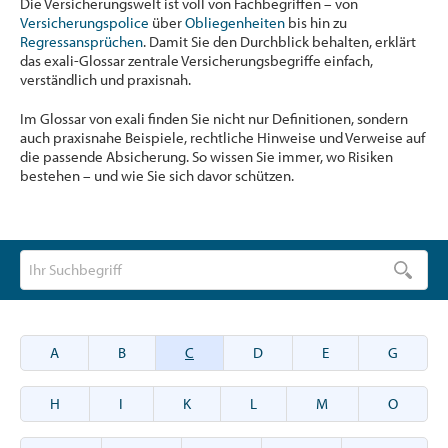
Die Versicherungswelt ist voll von Fachbegriffen – von
Versicherungspolice
über
Obliegenheiten
bis hin zu
Regressansprüchen
. Damit Sie den Durchblick behalten, erklärt
das exali-Glossar zentrale Versicherungsbegriffe einfach,
verständlich und praxisnah.
Im Glossar von exali finden Sie nicht nur Definitionen, sondern
auch praxisnahe Beispiele, rechtliche Hinweise und Verweise auf
die passende Absicherung. So wissen Sie immer, wo Risiken
bestehen – und wie Sie sich davor schützen.
A
B
C
D
E
G
H
I
K
L
M
O