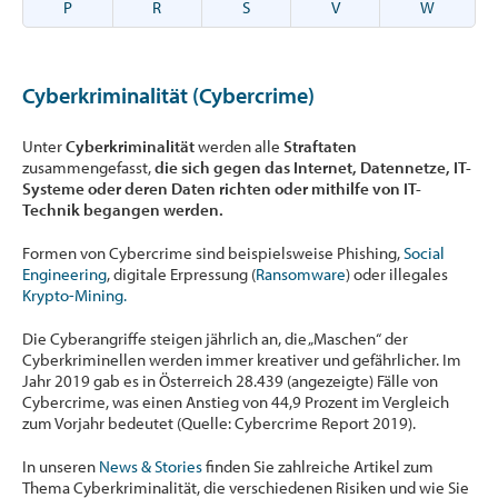
P
R
S
V
W
Cyberkriminalität (Cybercrime)
Unter
Cyberkriminalität
werden alle
Straftaten
zusammengefasst,
die sich gegen das Internet, Datennetze, IT-
Systeme oder deren Daten richten oder mithilfe von IT-
Technik begangen werden.
Formen von Cybercrime sind beispielsweise Phishing,
Social
Engineering
, digitale Erpressung (
Ransomware
) oder illegales
Krypto-Mining.
Die Cyberangriffe steigen jährlich an, die „Maschen“ der
Cyberkriminellen werden immer kreativer und gefährlicher. Im
Jahr 2019 gab es in Österreich 28.439 (angezeigte) Fälle von
Cybercrime, was einen Anstieg von 44,9 Prozent im Vergleich
zum Vorjahr bedeutet (Quelle: Cybercrime Report 2019).
In unseren
News & Stories
finden Sie zahlreiche Artikel zum
Thema Cyberkriminalität, die verschiedenen Risiken und wie Sie