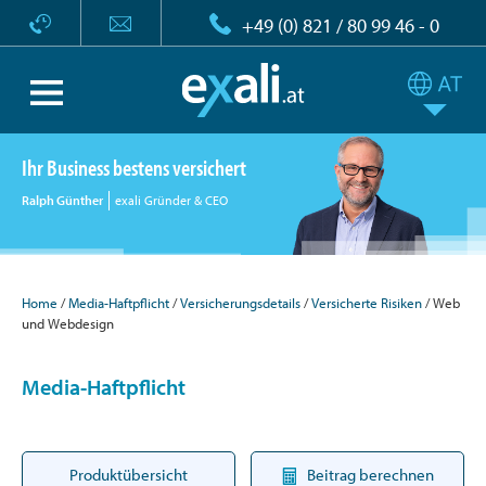
+49 (0) 821 / 80 99 46 - 0
Ihr Business bestens versichert
Ralph Günther
exali Gründer & CEO
Home
Media-Haftpflicht
Versicherungsdetails
Versicherte Risiken
Web
und Webdesign
Media-Haftpflicht
Produktübersicht
Beitrag berechnen