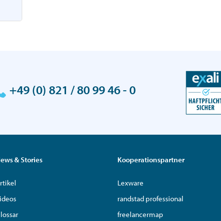
+49 (0) 821 / 80 99 46 - 0
ews & Stories
Kooperationspartner
rtikel
Lexware
ideos
randstad professional
lossar
freelancermap