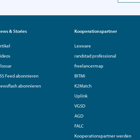
ews & Stories
Kooperationspartner
rtikel
Lexware
ideos
randstad professional
lossar
freelancermap
SS Feed abonnieren
BITMi
ewsflash abonnieren
K2Match
Uplink
VGSD
AGD
FALC
Kooperationspartner werden