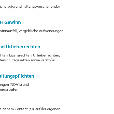
üche aufgrund haftungsverschärfender
er Gewinn
ewinnausfall, vergebliche Aufwendungen
und Urheberrechten
chten, Lizenzrechten, Urheberrechten,
atenschutzgesetzen sowie Verstöße
ltungspflichten
rungen (NDA´s) und
ragsstrafen
.
 eigenem Content (z.B. auf der eigenen