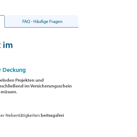
FAQ - Häufige Fragen
t im
er Deckung
selnden Projekten und
abschließend im Versicherungsschein
 müssen.
vier Nebentätigkeiten
beitragsfrei