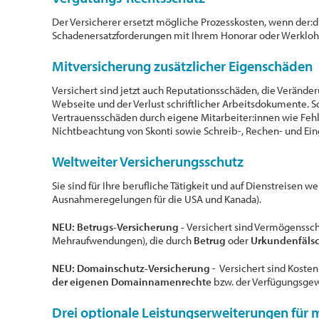
Der Versicherer ersetzt mögliche Prozesskosten, wenn der:d
Schadenersatzforderungen mit Ihrem Honorar oder Werkloh
Mitversicherung zusätzlicher Eigenschäden
Versichert sind jetzt auch Reputationsschäden, die Verände
Webseite und der Verlust schriftlicher Arbeitsdokumente. S
Vertrauensschäden durch eigene Mitarbeiter:innen wie Fe
Nichtbeachtung von Skonti sowie Schreib-, Rechen- und Ein
Weltweiter Versicherungsschutz
Sie sind für Ihre berufliche Tätigkeit und auf Dienstreisen we
Ausnahmeregelungen für die USA und Kanada).
NEU:
Betrugs-Versicherung -
Versichert sind Vermögenssc
Mehraufwendungen), die durch
Betrug
oder
Urkundenfäls
NEU:
Domainschutz-Versicherung
- Versichert sind Kosten
der eigenen Domainnamenrechte
bzw. der Verfügungsge
Drei optionale Leistungserweiterungen für 