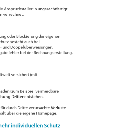
ie Anspruchsteller:in ungerechtfertigt
n verrechnet.
rung oder Blockierung der eigenen
chutz besteht auch bei
hl- und Doppelüberweisungen,
gabefehler bei der Rechnungserstellung.
ltweit versichert (mit
häden (zum Beispiel vermeidbare
chung
Dritter
entstehen.
 für durch Dritte verursachte
Verluste
walt über die eigene Homepage.
mehr individuellen Schutz