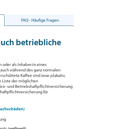
FAQ - Häufige Fragen
auch betriebliche
in oder als Inhaber:in eines
 auch während des ganz normalen
rschüttete Kaffee sind zwar plakativ,
e Liste der möglichen
Büro- und Betriebshaftpflichtversicherung
haftpflichtversicherung für
 Sachschäden)
tung
nts (
weltweit
)