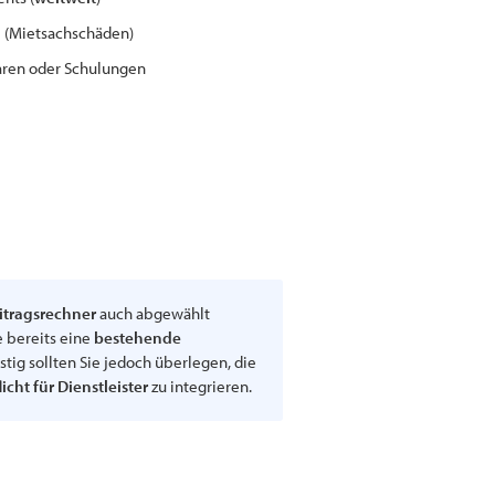
 (Mietsachschäden)
aren oder Schulungen
itragsrechner
auch abgewählt
e bereits eine
bestehende
stig sollten Sie jedoch überlegen, die
icht für Dienstleister
zu integrieren.