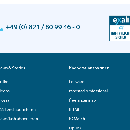
+49 (0) 821 / 80 99 46 - 0
ews & Stories
Kooperationspartner
rtikel
Lexware
ideos
randstad professional
lossar
freelancermap
SS Feed abonnieren
BITMi
ewsflash abonnieren
K2Match
Uplink