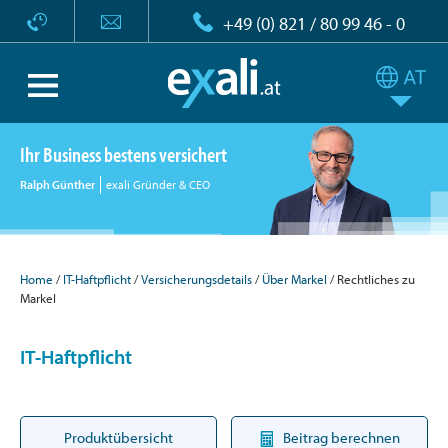
+49 (0) 821 / 80 99 46 - 0
Ihr Business bestens versichert
Ralph Günther
exali Gründer & CEO
Home
IT-Haftpflicht
Versicherungsdetails
Über Markel
Rechtliches zu
Markel
IT-Haftpflicht
Produktübersicht
Beitrag berechnen