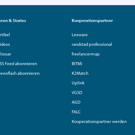
ews & Stories
Kooperationspartner
rtikel
Lexware
ideos
randstad professional
lossar
freelancermap
SS Feed abonnieren
BITMi
ewsflash abonnieren
K2Match
Uplink
VGSD
AGD
FALC
Kooperationspartner werden