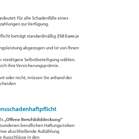
bedeutet: Für alle Schadenfälle eines
zahlungen zur Verfügung.
pflicht beträgt standardmäßig
250 Euro
je
ngsleistung abgezogen und ist von Ihnen
r niedrigere Selbstbeteiligung wählen.
 sich ihre Versicherungsprämie.
hnt oder nicht, müssen Sie anhand der
scheiden
ensschadenhaftpflicht
als
„Offene Berufsbilddeckung“
erbundenen beruflichen Haftungsrisiken
ohne abschließende Aufzählung
ie Ausschlüsse in den