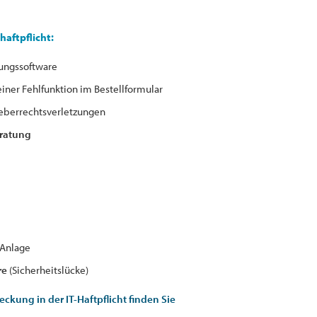
aftpflicht:
nungssoftware
ner Fehlfunktion im Bestellformular
eberrechtsverletzungen
eratung
-Anlage
re
(Sicherheitslücke)
eckung in der IT-Haftpflicht finden Sie