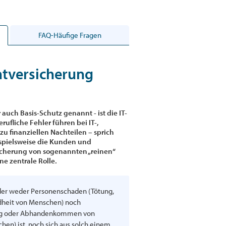
FAQ-Häufige Fragen
tversicherung
auch Basis-Schutz genannt - ist die IT-
ufliche Fehler führen bei IT-,
u finanziellen Nachteilen – sprich
spielsweise die Kunden und
sicherung von sogenannten „reinen“
ne zentrale Rolle.
 der weder Personenschaden (Tötung,
dheit von Menschen) noch
ung oder Abhandenkommen von
en) ist, noch sich aus solch einem